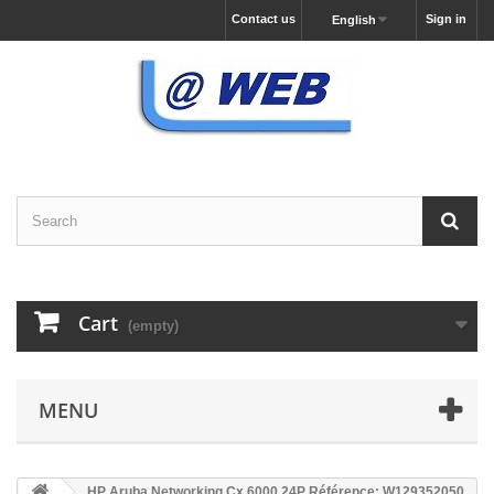
Contact us
Sign in
English
Cart
(empty)
MENU
HP Aruba Networking Cx 6000 24P Référence: W129352050