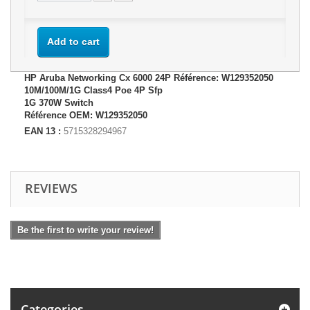
Add to cart
HP Aruba Networking Cx 6000 24P Référence: W129352050
10M/100M/1G Class4 Poe 4P Sfp
1G 370W Switch
Référence OEM: W129352050
EAN 13 :
5715328294967
REVIEWS
Be the first to write your review!
Categories