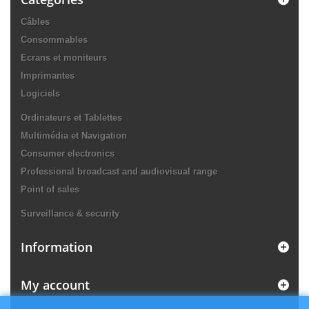
Câbles
Consommables
Ecrans et moniteurs
Imprimantes
Logiciels
Ordinateurs et Tablettes
Multimédia et Navigation
Consumer electronics
Professional broadcast and audiovisual range
Point of sales
Surveillance & security
Information
My account