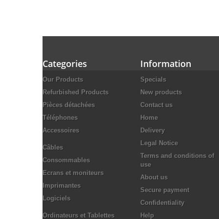
Categories
Information
Our Products
Specials
Refurbished Products
New products
Pièces détachées
Contact us
Téléphones
Home
Accessoires
Delivery
Legal Notice
Câbles
Terms and conditions of
Consommables
use
Ecrans et moniteurs
About us
Imprimantes
Secure payment
Logiciels
Confidentiality
Ordinateurs et Tablettes
Help