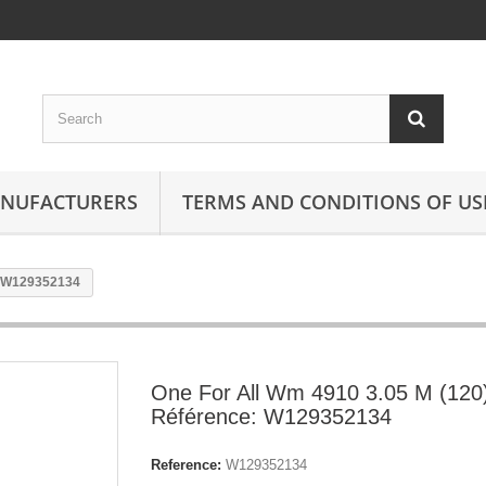
ANUFACTURERS
TERMS AND CONDITIONS OF US
: W129352134
One For All Wm 4910 3.05 M (120
Référence: W129352134
Reference:
W129352134