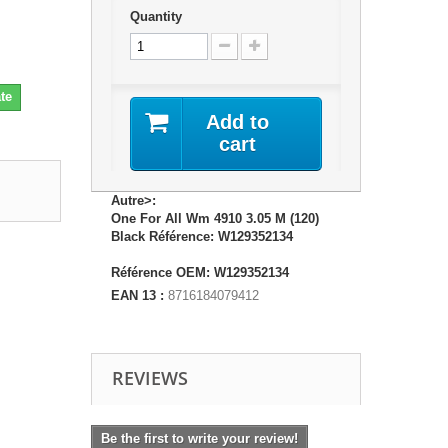
Quantity
te
Add to
cart
Autre>:
One For All Wm 4910 3.05 M (120)
Black Référence: W129352134
Référence OEM: W129352134
EAN 13 :
8716184079412
REVIEWS
Be the first to write your review!