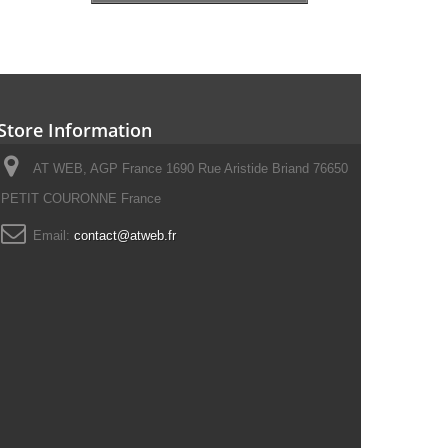
Store Information
AT WEB, AGP France 1690 Rue Aristide Briand 76650
PETIT COURONNE France
Email:
contact@atweb.fr