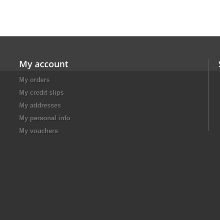
My account
My orders
My credit slips
My addresses
My personal info
My vouchers