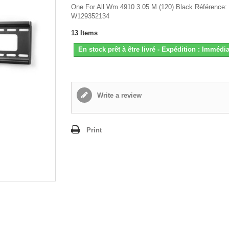
One For All Wm 4910 3.05 M (120) Black Référence:
W129352134
13
Items
En stock prêt à être livré - Expédition : Immédia
Write a review
Print