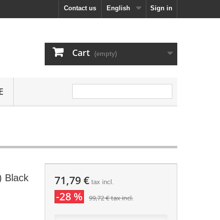
Contact us
English
Sign in
Cart
(empty)
E
) Black
71,79 €
tax incl.
-28 %
99,72 €
tax incl.