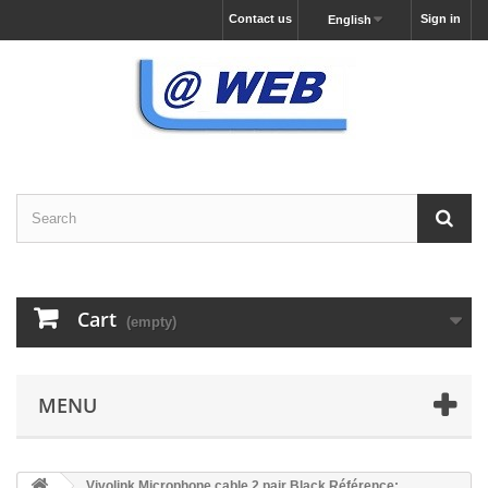
Contact us
Sign in
English
Cart
(empty)
MENU
Vivolink Microphone cable 2 pair Black Référence: