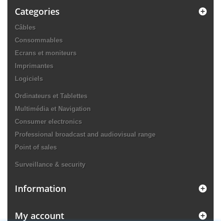
Categories
Câbles
Consommables
Ecrans et moniteurs
Imprimantes
Logiciels
Ordinateurs et Tablettes
Multimédia et Navigation
Consumer electronics
Professional broadcast and audiovisual range
Point of sales
Surveillance & security
Information
My account