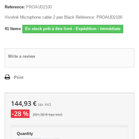
Reference:
PROAUD2100
Vivolink Microphone cable 2 pair Black Référence: PROAUD2100
41
Items
En stock prêt à être livré - Expédition : Immédiate
Write a review
Print
144,93 €
tax incl.
-28 %
201,30 €
tax incl.
Quantity